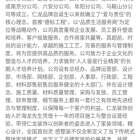
成南京分公司、六安分公司、阜阳分公司、马鞍山分公
司等成立。仁龙品牌自诞生以来就确立了“爱与责任”的
核心理念，首推“德标工程”，以“品质生活服务商”为定
位等战略动作，公司高度重视企业发展、员工晋升塑造
和培养、客户极致服务、合作商家共赢等。其超前、时
尚的设计能力，卓越的施工工艺，完善的服务与管理制
度，将为您提供高品质的服务。公司致力于企业文化的
塑造与人才的培养，力求做到“人人皆是行业精英”的长
期人才培养计划。公司设有总经办、品牌运营部、设计
部、市场部、网络部、企划部、人事部、行政部、工程
部、材料部售前售后服务健全的十大部门。并在设计理
念、施工质量、材料质量管理、采购与发放、员工管
理、财务管理、细节服务上都有一套行之有效地先进经
念与管理制度，以保障每一个客户的利益。仁龙装饰创
始人於海龙先生凭借十一年的项目施工与整合运营经
验，带领仁龙装饰以创新者的姿态进入了家装领域，精
心设计，全国首创灵·感整装不仅全新定义了当下传统式
整体家装模式，也定义了品牌家装的价格基准。并提