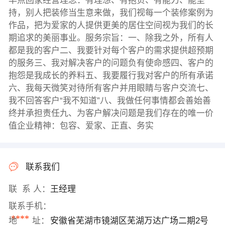
早点回家经营理念：有理想、有抱负、有能力、能坚
持，别人把装修当生意来做，我们视每一个装修案例为
作品，把为爱家的人提供更美的居住空间视为我们的长
期追求的美丽事业。服务宗旨：一、除我之外，所有人
都是我的客户二、我要针对每个客户的需求提供超预期
的服务三、我对解决客户的问题负有使命感四、客户的
抱怨是我成长的养料五、我要履行我对客户的所有承诺
六、我每天微笑对待所有客户并用眼睛与客户交流七、
我不回答客户“我不知道”八、我做任何事情都会善始善
终并承担责任九、为客户解决问题是我们存在的唯一价
值企业精神：包容、爱家、正直、务实
联系我们
联 系 人：
王经理
联系手机：
****
地 址：
安徽省芜湖市镜湖区芜湖万达广场二期2号