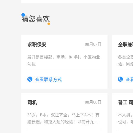
猜您喜欢
求职保安
08月07日
全职兼
最好是售楼部，商场，8小时，小区物业
各类全
勿扰
验，网
队长，
有高低
查看联系方式
查
司机
08月06日
普工 
35岁，B本。双证齐全，马上下A本！有
本人男
跑长途，和拉大超的经验！以前开九米
也可，
六，渣土车
勿扰