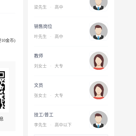
梁先生
·
高中
销售岗位
叶先生
·
高中
10金币)
教师
刘女士
·
大专
文员
张女士
·
大专
技工/普工
息
李先生
·
高中以下