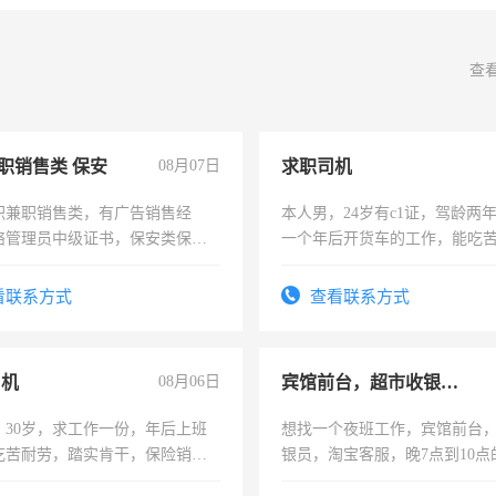
查
职销售类 保安
08月07日
求职司机
职兼职销售类，有广告销售经
本人男，24岁有c1证，驾龄两
络管理员中级证书，保安类保安
一个年后开货车的工作，能吃
形象岗或幼儿园保安，维修水电
加班。
压电工证和十几年工作经验
看联系方式
查看联系方式
司机
08月06日
宾馆前台，超市收银员，淘宝客服
，30岁，求工作一份，年后上班
想找一个夜班工作，宾馆前台
吃苦耐劳，踏实肯干，保险销售
银员，淘宝客服，晚7点到10点
工，麻烦看到的老板加我微信