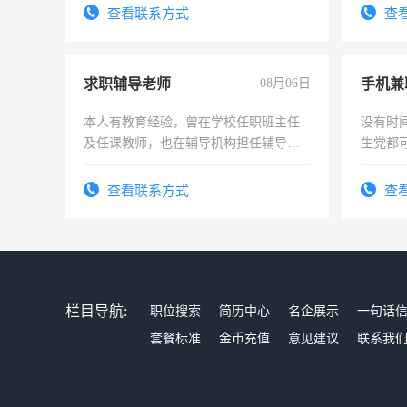
查看联系方式
查
求职辅导老师
08月06日
手机兼
本人有教育经验，曾在学校任职班主任
没有时
及任课教师，也在辅导机构担任辅导教
生党都
师，求周一至周五辅导老师的工作
间，一
勤快的
查看联系方式
查
栏目导航:
职位搜索
简历中心
名企展示
一句话
套餐标准
金币充值
意见建议
联系我