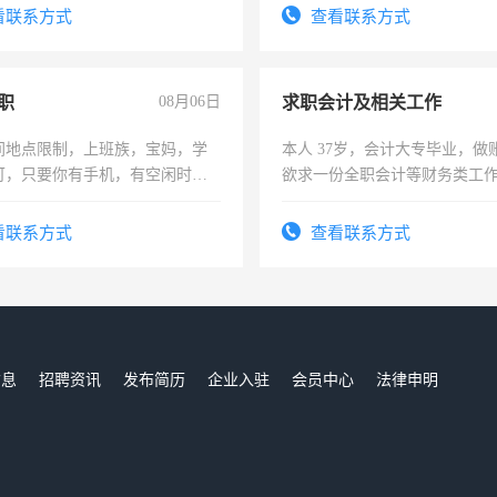
号同微信
看联系方式
查看联系方式
职
08月06日
求职会计及相关工作
间地点限制，上班族，宝妈，学
本人 37岁，会计大专毕业，做
可，只要你有手机，有空闲时
欲求一份全职会计等财务类工
单一结，一天二三十不成问题，
计证
四五十，每天挣零花钱没问题！
看联系方式
查看联系方式
信息
招聘资讯
发布简历
企业入驻
会员中心
法律申明
们