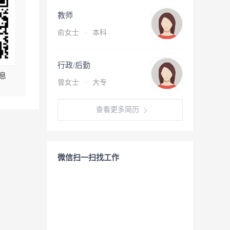
教师
俞女士
·
本科
行政/后勤
息
曾女士
·
大专
查看更多简历
微信扫一扫找工作