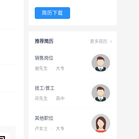
简历下载
推荐简历
更多简历
销售岗位
谢先生
·
大专
技工/普工
邓先生
·
高中
其他职位
卢女士
·
大专